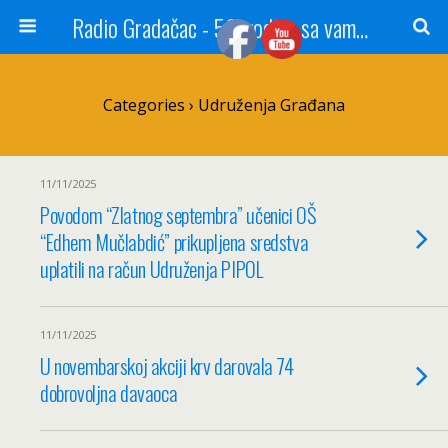
Radio Gradačac - 56 godina sa vama...
Categories ›
Udruženja Građana
11/11/2025
Povodom “Zlatnog septembra” učenici OŠ
“Edhem Mučlabdić” prikupljena sredstva
uplatili na račun Udruženja PIPOL
11/11/2025
U novembarskoj akciji krv darovala 74
dobrovoljna davaoca