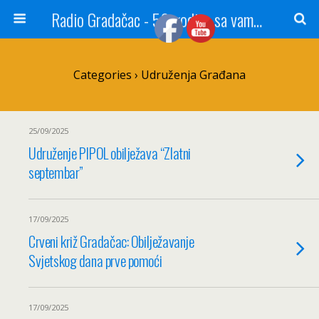
Radio Gradačac - 56 godina sa vama...
Categories ›
Udruženja Građana
25/09/2025
Udruženje PIPOL obilježava “Zlatni
septembar”
17/09/2025
Crveni križ Gradačac: Obilježavanje
Svjetskog dana prve pomoći
17/09/2025