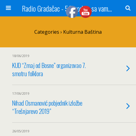
Radio Gradačac - 56 godina sa vama...
Categories ›
Kulturna Baština
18/06/2019
KUD “Zmaj od Bosne” organizovao 7.
smotru folklora
17/06/2019
Nihad Osmanović pobjednik izložbe
“Trešnjarevo 2019”
26/05/2019