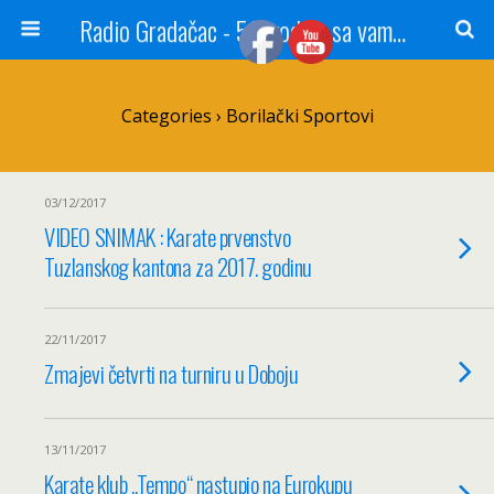
Radio Gradačac - 56 godina sa vama...
Categories ›
Borilački Sportovi
03/12/2017
VIDEO SNIMAK : Karate prvenstvo
Tuzlanskog kantona za 2017. godinu
22/11/2017
Zmajevi četvrti na turniru u Doboju
13/11/2017
Karate klub „Tempo“ nastupio na Eurokupu