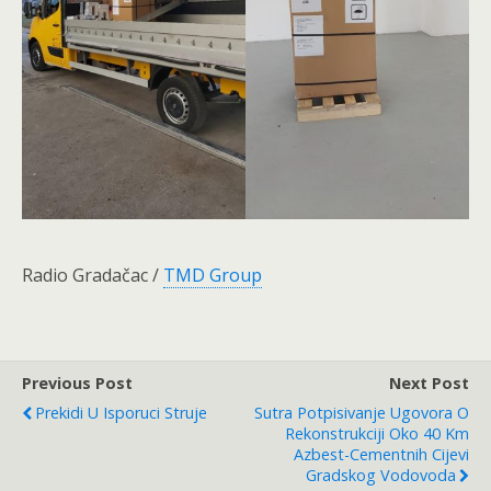
Radio Gradačac /
TMD Group
Previous Post
Next Post
Prekidi U Isporuci Struje
Sutra Potpisivanje Ugovora O
Rekonstrukciji Oko 40 Km
Azbest-Cementnih Cijevi
Gradskog Vodovoda