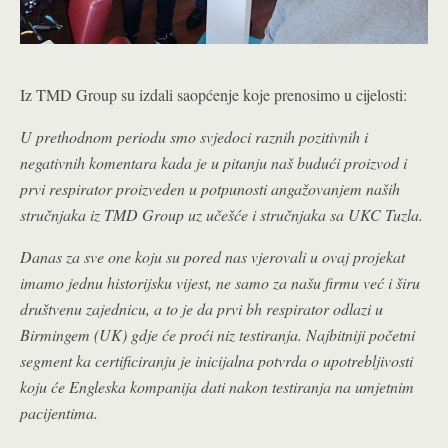
Iz TMD Group su izdali saopćenje koje prenosimo u cijelosti:
U prethodnom periodu smo svjedoci raznih pozitivnih i
negativnih komentara kada je u pitanju naš budući proizvod i
prvi respirator proizveden u potpunosti angažovanjem naših
stručnjaka iz TMD Group uz učešće i stručnjaka sa UKC Tuzla.
Danas za sve one koju su pored nas vjerovali u ovaj projekat
imamo jednu historijsku vijest, ne samo za našu firmu već i širu
društvenu zajednicu, a to je da prvi bh respirator odlazi u
Birmingem (UK) gdje će proći niz testiranja. Najbitniji početni
segment ka certificiranju je inicijalna potvrda o upotrebljivosti
koju će Engleska kompanija dati nakon testiranja na umjetnim
pacijentima.