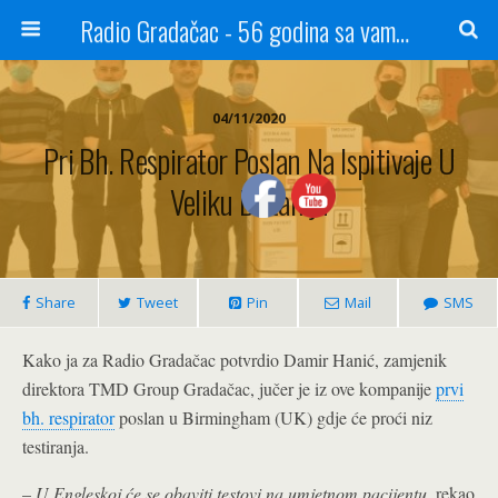
Radio Gradačac - 56 godina sa vama...
04/11/2020
Pri Bh. Respirator Poslan Na Ispitivaje U
Veliku Britaniju
Share
Tweet
Pin
Mail
SMS
Kako ja za Radio Gradačac potvrdio Damir Hanić, zamjenik
direktora TMD Group Gradačac, jučer je iz ove kompanije
prvi
bh. respirator
poslan u Birmingham (UK) gdje će proći niz
testiranja.
–
U Engleskoj će se obaviti testovi na umjetnom pacijentu
, rekao