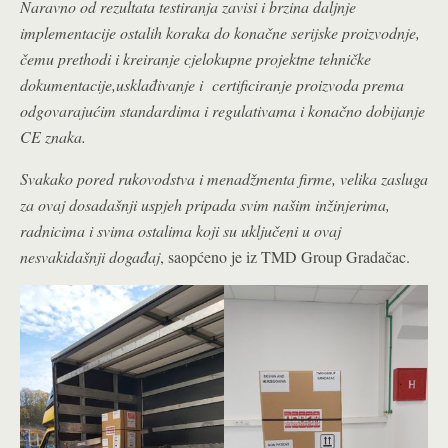
Naravno od rezultata testiranja zavisi i brzina daljnje
implementacije ostalih koraka do konačne serijske proizvodnje,
čemu prethodi i kreiranje cjelokupne projektne tehničke
dokumentacije,usklađivanje i certificiranje proizvoda prema
odgovarajućim standardima i regulativama i konačno dobijanje
CE znaka.
Svakako pored rukovodstva i menadžmenta firme, velika zasluga
za ovaj dosadašnji uspjeh pripada svim našim inžinjerima,
radnicima i svima ostalima koji su uključeni u ovaj
nesvakidašnji događaj
, saopćeno je iz TMD Group Gradačac.