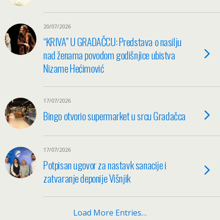
20/07/2026
“KRIVA” U GRADAČCU: Predstava o nasilju
nad ženama povodom godišnjice ubistva
Nizame Hećimović
17/07/2026
Bingo otvorio supermarket u srcu Gradačca
17/07/2026
Potpisan ugovor za nastavk sanacije i
zatvaranje deponije Višnjik
Load More Entries…